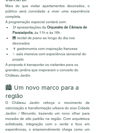
Mais do que visitar apartamentos decorados, o 
público será convidado a viver uma experiência 
completa.
A programação especial contará com:
🎻 apresentações da 
Orquestra de Câmara de 
Paraisópolis
, às 11h e às 16h
🎹 recital de piano ao longo do dia nos 
decorados
🍷 gastronomia com inspiração francesa
✨ sala imersiva com experiência sensorial do 
projeto
A proposta é transportar os visitantes para os 
grandes jardins que inspiraram o conceito do 
Château Jardin.
🏙️ Um novo marco para a 
região
O Château Jardin reforça o movimento de 
valorização e transformação urbana do eixo Cidade 
Jardim / Morumbi, trazendo um novo olhar para 
moradia de alto padrão na região. Com arquitetura 
sofisticada, integração com o verde e foco em 
experiências, o empreendimento chega como um 