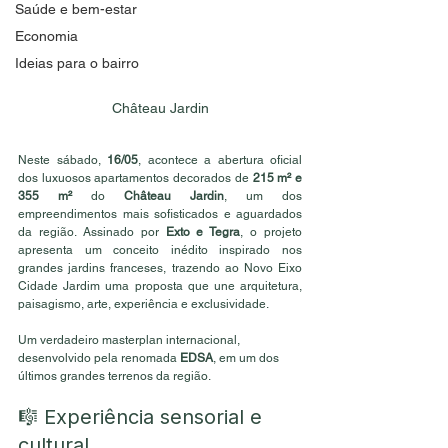
Saúde e bem-estar
Economia
Ideias para o bairro
Château Jardin
Neste sábado, 
16/05
, acontece a abertura oficial 
dos luxuosos apartamentos decorados de 
215 m² e 
355 m²
 do 
Château Jardin
, um dos 
empreendimentos mais sofisticados e aguardados 
da região. Assinado por 
Exto e Tegra
, o projeto 
apresenta um conceito inédito inspirado nos 
grandes jardins franceses, trazendo ao Novo Eixo 
Cidade Jardim uma proposta que une arquitetura, 
paisagismo, arte, experiência e exclusividade.
Um verdadeiro masterplan internacional, 
desenvolvido pela renomada 
EDSA
, em um dos 
últimos grandes terrenos da região.
🎼 Experiência sensorial e 
cultural