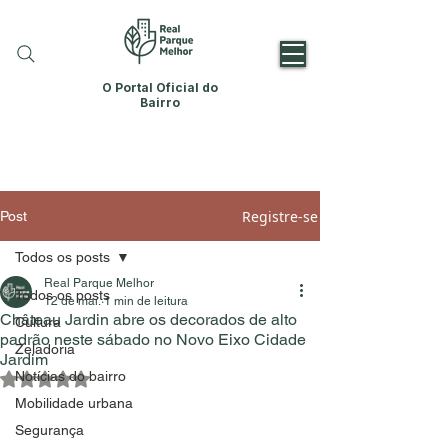
O Portal Oficial do
Bairro
Registre-se
Post
Todos os posts
Real Parque Melhor
Todos os posts
12 de mai.
1 min de leitura
Château Jardin abre os decorados de alto
Cultura
padrão neste sábado no Novo Eixo Cidade
Zeladoria
Jardim
Notícias do bairro
Avaliado com NaN de 5 estrelas.
Mobilidade urbana
Segurança