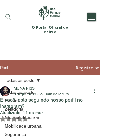
O Portal Oficial do
Bairro
Registre-se
Post
Todos os posts
MUNA NISS
Todos os posts
5 de jul. de 2022
1 min de leitura
E você, está seguindo nosso perfil no
Cultura
Instagram?
Zeladoria
Atualizado:
11 de mar.
Notícias do bairro
Avaliado com NaN de 5 estrelas.
Mobilidade urbana
Segurança