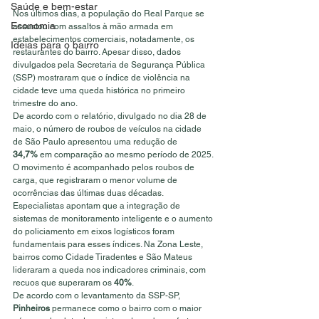
Saúde e bem-estar
Nos últimos dias, a população do Real Parque se 
Economia
assustou com assaltos à mão armada em 
estabelecimentos comerciais, notadamente, os 
Ideias para o bairro
restaurantes do bairro. Apesar disso, dados 
divulgados pela Secretaria de Segurança Pública 
(SSP) mostraram que o índice de violência na 
cidade teve uma queda histórica no primeiro 
trimestre do ano.
De acordo com o relatório, divulgado no dia 28 de 
maio, o número de roubos de veículos na cidade 
de São Paulo apresentou uma redução de 
34,7%
 em comparação ao mesmo período de 2025. 
O movimento é acompanhado pelos roubos de 
carga, que registraram o menor volume de 
ocorrências das últimas duas décadas.
Especialistas apontam que a integração de 
sistemas de monitoramento inteligente e o aumento 
do policiamento em eixos logísticos foram 
fundamentais para esses índices. Na Zona Leste, 
bairros como Cidade Tiradentes e São Mateus 
lideraram a queda nos indicadores criminais, com 
recuos que superaram os 
40%
.
De acordo com o levantamento da SSP-SP, 
Pinheiros
 permanece como o bairro com o maior 