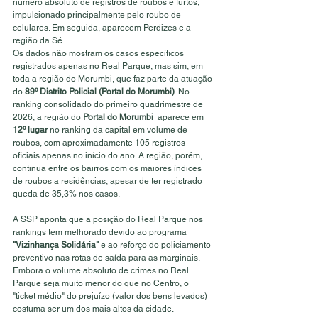
número absoluto de registros de roubos e furtos, 
impulsionado principalmente pelo roubo de 
celulares. Em seguida, aparecem Perdizes e a 
região da Sé.
Os dados não mostram os casos específicos 
registrados apenas no Real Parque, mas sim, em 
toda a região do Morumbi, que faz parte da atuação 
do 
89º Distrito Policial (Portal do Morumbi)
. No 
ranking consolidado do primeiro quadrimestre de 
2026, a região do 
Portal do Morumbi
  aparece em 
12º lugar
 no ranking da capital em volume de 
roubos, com aproximadamente 105 registros 
oficiais apenas no início do ano. A região, porém, 
continua entre os bairros com os maiores índices 
de roubos a residências, apesar de ter registrado 
queda de 35,3% nos casos.
A SSP aponta que a posição do Real Parque nos 
rankings tem melhorado devido ao programa 
"Vizinhança Solidária"
 e ao reforço do policiamento 
preventivo nas rotas de saída para as marginais. 
Embora o volume absoluto de crimes no Real 
Parque seja muito menor do que no Centro, o 
"ticket médio" do prejuízo (valor dos bens levados) 
costuma ser um dos mais altos da cidade.