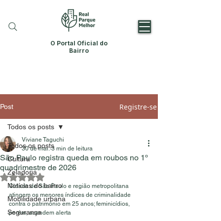
O Portal Oficial do
Bairro
Registre-se
Post
Todos os posts
Viviane Taguchi
Todos os posts
30 de mai.
3 min de leitura
São Paulo registra queda em roubos no 1º
Cultura
quadrimestre de 2026
Zeladoria
Avaliado com NaN de 5 estrelas.
Notícias do bairro
Cidade de São Paulo e região metropolitana 
atingem os menores índices de criminalidade 
Mobilidade urbana
contra o patrimônio em 25 anos; feminicídios, 
Segurança
porém, acendem alerta