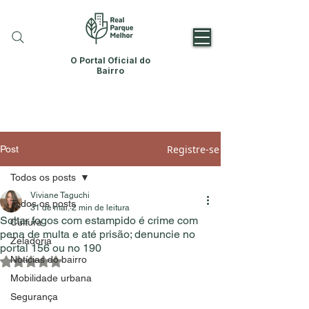
O Portal Oficial do
Bairro
Registre-se
Post
Todos os posts
Viviane Taguchi
Todos os posts
31 de mai.
2 min de leitura
Soltar fogos com estampido é crime com
Cultura
pena de multa e até prisão; denuncie no
Zeladoria
portal 156 ou no 190
Notícias do bairro
Avaliado com NaN de 5 estrelas.
Mobilidade urbana
Segurança