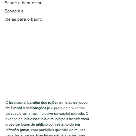
Saúde e bem-estar
Economia
Ideias para o bairro
O 
tradicional barulho dos rojões em dias de jogos 
de futebol e celebrações
 já é proibido em várias 
cidades brasileiras, inclusive na capital paulista. O 
avanço de 
leis estaduais e municipais transformou 
o uso de fogos de artifício com estampido em 
infração grave
, com punições que vão de multas 
pesadas à prisão. A restrição não é apenas uma 