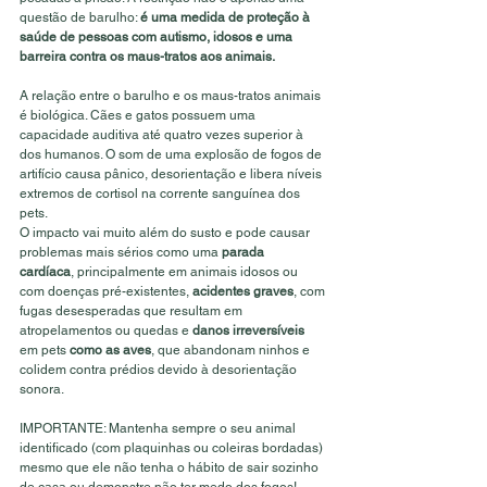
questão de barulho: 
é uma medida de proteção à 
saúde de pessoas com autismo, idosos e uma 
barreira contra os maus-tratos aos animais.
A relação entre o barulho e os maus-tratos animais 
é biológica. Cães e gatos possuem uma 
capacidade auditiva até quatro vezes superior à 
dos humanos. O som de uma explosão de fogos de 
artifício causa pânico, desorientação e libera níveis 
extremos de cortisol na corrente sanguínea dos 
pets.
O impacto vai muito além do susto e pode causar 
problemas mais sérios como uma
 parada 
cardíaca
, principalmente em animais idosos ou 
com doenças pré-existentes, 
acidentes graves
, com 
fugas desesperadas que resultam em 
atropelamentos ou quedas e 
danos irreversíveis 
em pets 
como as aves
, que abandonam ninhos e 
colidem contra prédios devido à desorientação 
sonora.
IMPORTANTE: Mantenha sempre o seu animal 
identificado (com plaquinhas ou coleiras bordadas) 
mesmo que ele não tenha o hábito de sair sozinho 
de casa ou demonstre não ter medo dos fogos!