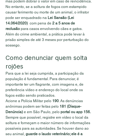
mas podem dobrar o valor em caso de reincidênica. 
No entanto, se a soltura de fogos com estampido 
causar ferimento ou morte de um animal, o infrator 
pode ser enquadrado na 
Lei Sansão (Lei 
14.064/2020) 
 com pena de 
2 a 5 anos de 
reclusão
 para casos envolvendo cães e gatos. 
Além do crime ambiental, a prática pode levar à 
prisão simples de até 3 meses por perturbação do 
sossego.
Como denunciar quem solta 
rojões
Para que a lei seja cumprida, a participação da 
população é fundamental. Para denunciar, é 
importante ter um flagrante, com imagens e, de 
preferência vídeo e endereço do local onde os 
fogos estão sendo praticados.
Acione a Polícia Militar pelo 
190
. As denúncias 
anônimas podem ser feitas pelo 
181 (Disque-
Denúncia)
 e em São Paulo, pelo 
portal ou app 156.
Sempre que possível, registre em vídeo o local da 
soltura e forneçam o maior número de informações 
possíveis para as autoridades. Se houver dano ao 
seu animal, 
guarde o laudo veterinário; ele é a 