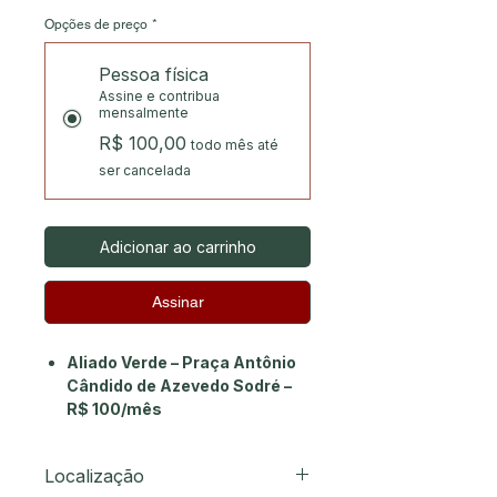
Opções de preço
*
Pessoa física
Assine e contribua
mensalmente
R$ 100,00
todo mês até
ser cancelada
Adicionar ao carrinho
Assinar
Aliado Verde – Praça Antônio
Cândido de Azevedo Sodré –
R$ 100/mês
Ao apoiar a
Praça Antônio
Cândido de Azevedo Sodré
, você
Localização
contribui diretamente para a