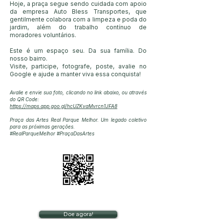
Hoje, a praça segue sendo cuidada com apoio
da empresa Auto Bless Transportes, que
gentilmente colabora com a limpeza e poda do
jardim, além do trabalho contínuo de
moradores voluntários.
Este é um espaço seu. Da sua família. Do
nosso bairro.
Visite, participe, fotografe, poste, avalie no
Google e ajude a manter viva essa conquista!​
​​Avalie e envie sua foto, clicando no link abaixo, ou através
do QR Code:
https://maps.app.goo.gl/hcUZKvaMvrcn1JFA8
Praça das Artes Real Parque Melhor. Um legado coletivo
para as próximas gerações.
#RealParqueMelhor #PraçaDasArtes
Doe agora!