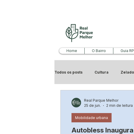
Home
O Bairro
Guia R
Todos os posts
Cultura
Zelado
Economia
Ideias para o bairr
Real Parque Melhor
25 de jun.
2 min de leitura
Mobilidade urbana
Autobless Inaugura