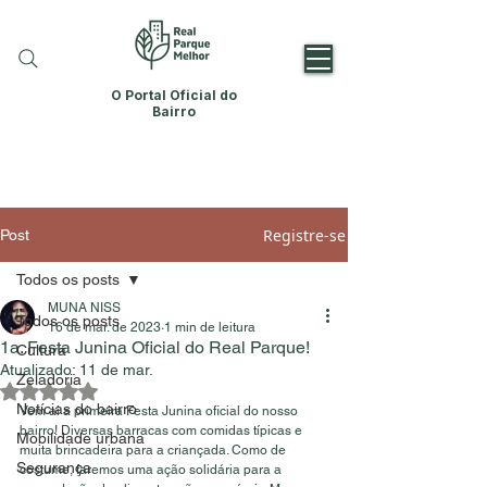
O Portal Oficial do
Bairro
Registre-se
Post
Todos os posts
MUNA NISS
Todos os posts
16 de mar. de 2023
1 min de leitura
1a. Festa Junina Oficial do Real Parque!
Cultura
Atualizado:
11 de mar.
Zeladoria
Avaliado com NaN de 5 estrelas.
Notícias do bairro
Vem ai a primeira Festa Junina oficial do nosso 
bairro! Diversas barracas com comidas típicas e 
Mobilidade urbana
muita brincadeira para a criançada. Como de 
Segurança
costume, faremos uma ação solidária para a 