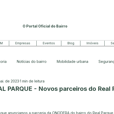
O Portal Oficial do Bairro
PM
Empresas
Eventos
Blog
Imóveis
Se
oria
Notícias do bairro
Mobilidade urbana
Seguran
ai. de 2023
1 min de leitura
ro
 PARQUE - Novos parceiros do Real 
de 5 estrelas.
 que anunciamos a parceria da ONODERA do bairro do Real Parque 