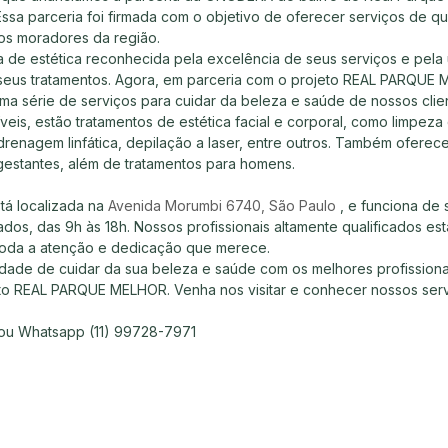
a parceria foi firmada com o objetivo de oferecer serviços de qu
os moradores da região.
de estética reconhecida pela excelência de seus serviços e pela u
seus tratamentos. Agora, em parceria com o projeto REAL PARQUE
ma série de serviços para cuidar da beleza e saúde de nossos clie
veis, estão tratamentos de estética facial e corporal, como limpeza 
enagem linfática, depilação a laser, entre outros. Também oferec
gestantes, além de tratamentos para homens.
á localizada na 
Avenida Morumbi 6740, São Paulo 
, e funciona de 
ados, das 9h às 18h. Nossos profissionais altamente qualificados es
toda a atenção e dedicação que merece.
dade de cuidar da sua beleza e saúde com os melhores profissio
to REAL PARQUE MELHOR. Venha nos visitar e conhecer nossos serv
 ou Whatsapp (11) 99728-7971