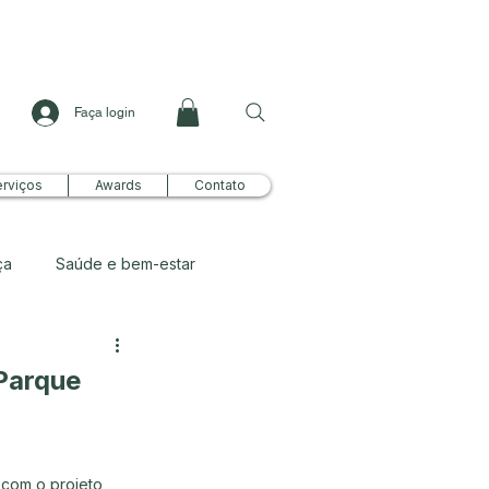
Faça login
rviços
Awards
Contato
ça
Saúde e bem-estar
Parque
com o projeto 