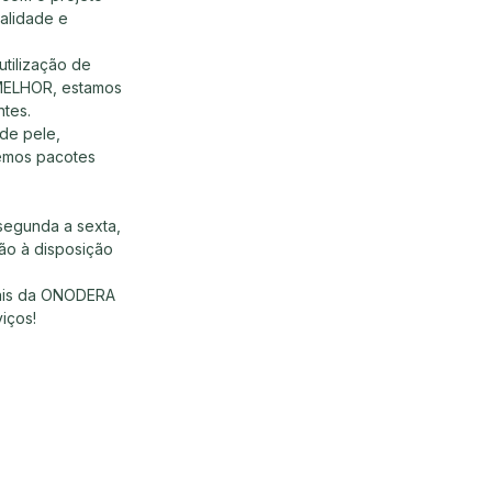
alidade e 
tilização de 
 MELHOR, estamos 
ntes.
de pele, 
emos pacotes 
segunda a sexta, 
tão à disposição 
nais da ONODERA 
iços!