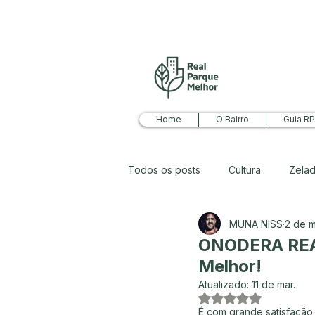
Home
O Bairro
Guia R
Todos os posts
Cultura
Zelad
MUNA NISS
2 de m
Economia
Ideias para o bair
ONODERA REAL
Melhor!
Atualizado:
11 de mar.
Avaliado com NaN 
É com grande satisfação