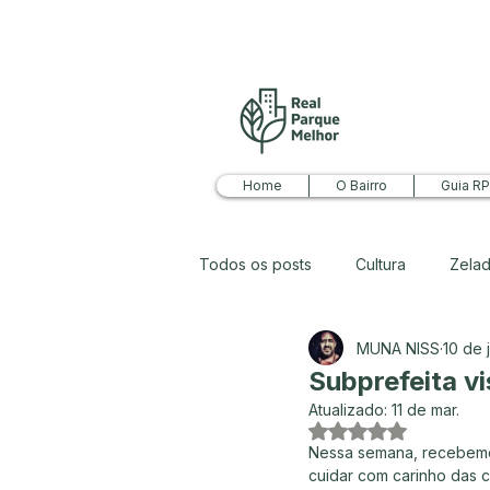
Home
O Bairro
Guia R
Todos os posts
Cultura
Zelad
MUNA NISS
10 de 
Economia
Ideias para o bair
Subprefeita vi
Atualizado:
11 de mar.
Avaliado com NaN 
Nessa semana, recebemos
cuidar com carinho das c