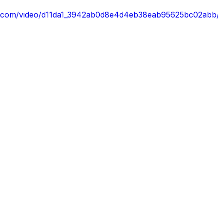
atic.com/video/d11da1_3942ab0d8e4d4eb38eab95625bc02abb