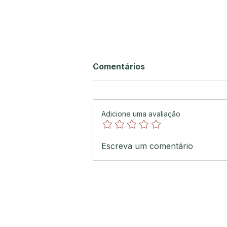
Comentários
Adicione uma avaliação
Segurança no Real Parque:
Escreva um comentário
união, tecnologia e
participação comunitária