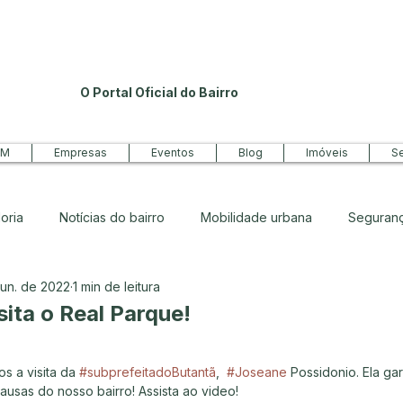
O Portal Oficial do Bairro
PM
Empresas
Eventos
Blog
Imóveis
Se
oria
Notícias do bairro
Mobilidade urbana
Seguran
jun. de 2022
1 min de leitura
ro
sita o Real Parque!
de 5 estrelas.
 a visita da 
#subprefeitadoButantã
,  
#Joseane
 Possidonio. Ela gar
ausas do nosso bairro! Assista ao video!